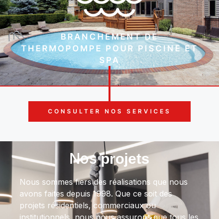
BRANCHEMENT DE
THERMOPOMPE POUR PISCINE ET
SPA
CONSULTER NOS SERVICES
Nos
projets
Nous sommes fiers des réalisations que nous
avons fait
e
s depuis 1998. Que ce soit des
projets résidentiels, commerciaux ou
institutionnels, nous nous assurons que tous les