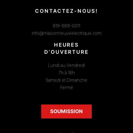
CONTACTEZ-NOUS!
819-669-0011
info@maisonneuveelectrique.com
HEURES
D’OUVERTURE
Lundi au Vendredi
7h à 16h
Samedi et Dimanche
Fermé
SOUMISSION