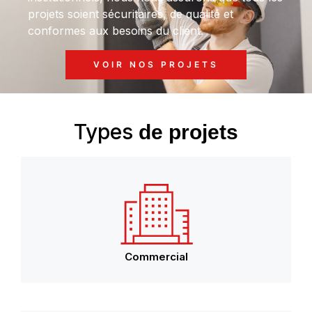
projets soient sécuritaires, de qualité et
conformes
aux besoins du
client
.
VOIR NOS PROJETS
Types
de projets
Commercial