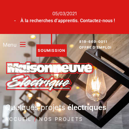
05/03/2021
- À la recherches d’apprentis. Contactez-nous !
819-669-0011
Menu
OFFRE D'EMPLOI
SOUMISSION
Quelques projets
électriques
ACCUEIL
/
NOS PROJETS