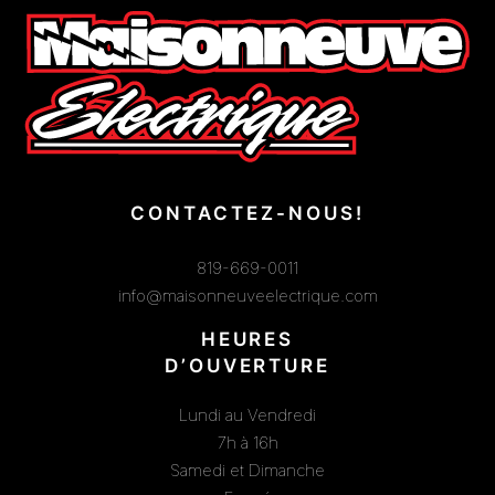
CONTACTEZ-NOUS!
819-669-0011
info@maisonneuveelectrique.com
HEURES
D’OUVERTURE
Lundi au Vendredi
7h à 16h
Samedi et Dimanche